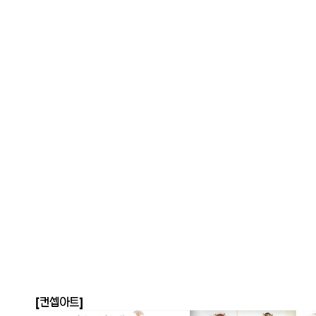
[컨셉아트]