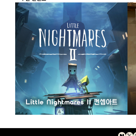
artbrew Co., Ltd. All rights reserved.
전체강의
수강문의
브루노트
시간표
FAQ