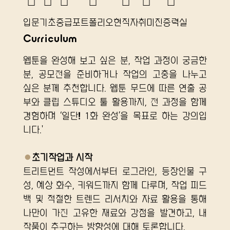
☐
☐
☐
☐
☐
☐
☐
입문
기초
중급
포트폴리오
​현직자
취미
​진증력실
Curriculum
웹툰을 완성해 보고 싶은 분, 작업 과정이 궁금한 
분, 공모전을 준비하거나 작업의 고충을 나누고 
싶은 분께 추천합니다. 웹툰 무드에 따른 연출 공
부와 클립 스튜디오 툴 활용까지, 전 과정을 함께 
경험하며 ‘일단! 1화 완성’을 목표로 하는 강의입
니다.'
●
초기작업과 시작
트리트먼트 작성에서부터 로그라인, 등장인물 구
성, 예상 화수, 키워드까지 함께 다루며, 작업 피드
백 및 적절한 트렌드 리서치와 자료 활용을 통해 
나만이 가진 고유한 재료와 강점을 발견하고, 내 
작품이 추구하는 방향성에 대해 토론합니다.