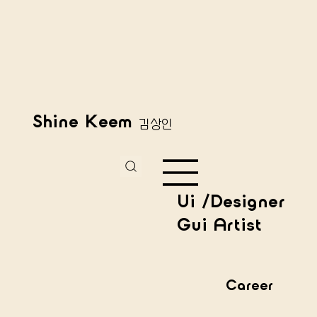
Shine Keem
김상인
Ui /Designer
Gui Artist
Career