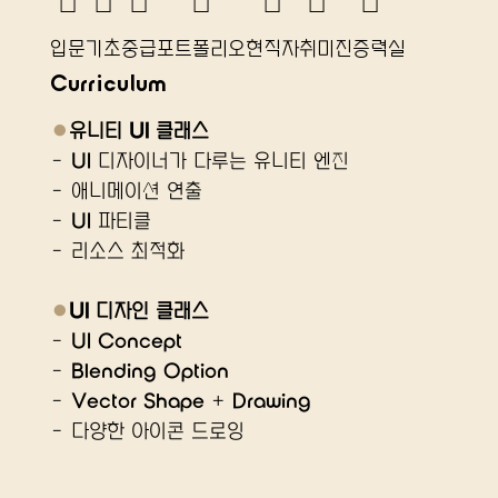
☐
☐
☐
☐
☐
☐
☐
입문
기초
중급
포트폴리오
​현직자
취미
​진증력실
Curriculum
●
유니티 UI 클래스
- UI 디자이너가 다루는 유니티 엔진
- 애니메이션 연출
- UI 파티클
- 리소스 최적화
●
UI 디자인 클래스
- UI Concept
- Blending Option
- Vector Shape + Drawing
- 다양한 아이콘 드로잉