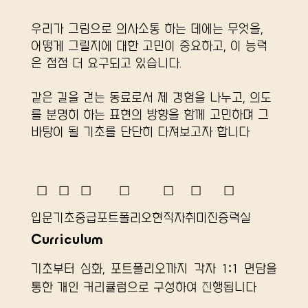
우리가 그림으로 의사소통 하는 데에는 무엇을,
어떻게 그릴지에 대한 고민이 중요하고, 이 능력
은 점점 더 요구되고 있습니다.
같은 길을 걷는 동료로서 제 경험을 나누고, 의도
를 분명히 하는 표현의 방향을 함께 고민하며 그
바탕이 될 기초를 단단히 다져보고자 합니다
☐
☐
☐
☐
☐
☐
☐
입문
기초
중급
포트폴리오
​현직자
취미
​진증력실
Curriculum
기초부터 심화, 포트폴리오까지 각자 1:1 면담을 
통한 개인 커리큘럼으로 구성하여 진행됩니다