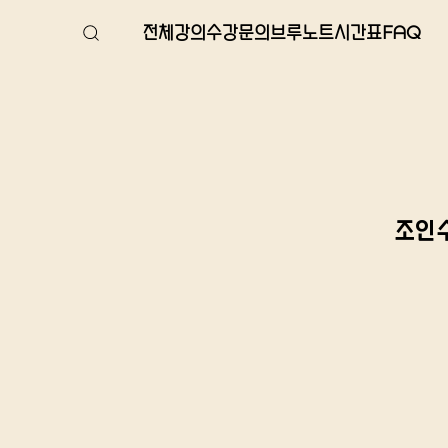
전체강의
수강문의
브루노트
시간표
FAQ
조인