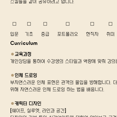
스킬들을 같이 공유하려고 합니다.
☐
☐
☐
☐
☐
☐
입문
기초
중급
포트폴리오
​현직자
취미
Curriculum
●
교육과정
개인상담을 통하여 수강생의 스타일과 역량에 맞춰 강의
●
인체 드로잉
부자연스러운 인체 표현은 관객의 몰입을 방해합니다. 더
위해 자연스러운 인체 드로잉 하는 법을 배웁니다.
●
캐릭터 디자인
[쉐이프, 실루엣, 라인과 공간]